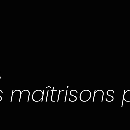
s
 maîtrisons 