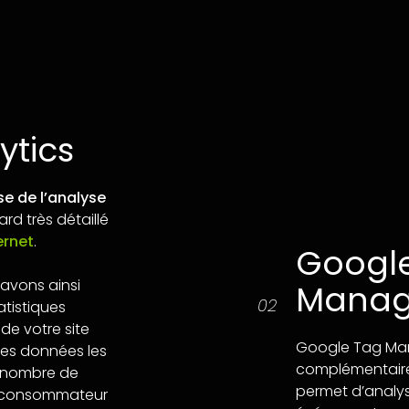
ytics
se de l’analyse
ard très détaillé
ernet
.
Googl
avons ainsi
Manag
02
tistiques
de votre site
Google Tag Man
 Les données les
complémentaire 
e nombre de
permet d’analys
e consommateur