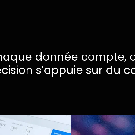
haque
donnée
compte,
cision
s’appuie
sur
du
co