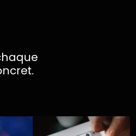
chaque
ncret.