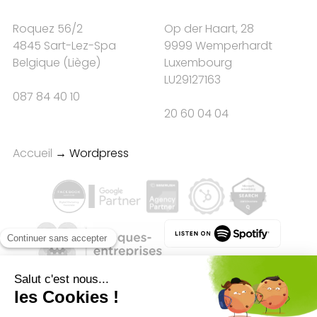
Roquez 56/2
Op der Haart, 28
4845 Sart-Lez-Spa
9999 Wemperhardt
Belgique
(
Liège
)
Luxembourg
LU29127163
087 84 40 10
20 60 04 04
Accueil
→
Wordpress
Qualité des campagnes en
marketing digital :
4.7
/5 étoiles sur
107
clients