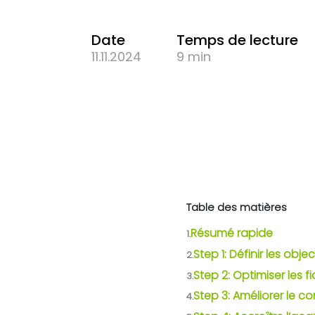
Date
Temps de lecture
11.11.2024
9 min
Table des matières
Résumé rapide
1.
Step 1: Définir les obj
2.
Step 2: Optimiser les 
3.
Step 3: Améliorer le c
4.