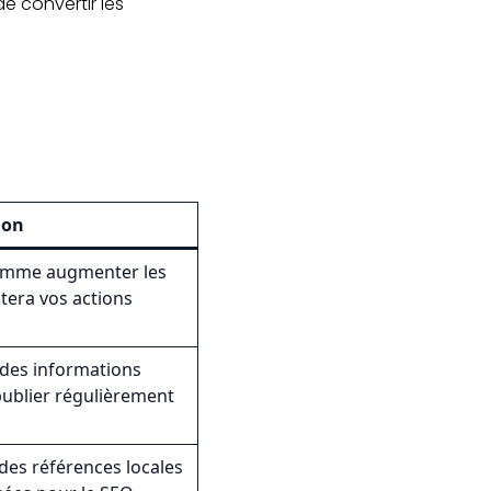
de convertir les
ion
 comme augmenter les
tera vos actions
 des informations
publier régulièrement
des références locales