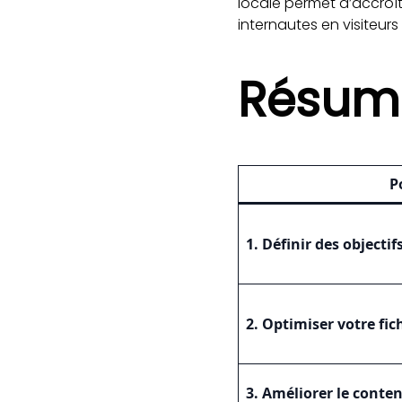
locale permet d’accroître
internautes en visiteurs 
Résumé
P
1. Définir des objecti
2. Optimiser votre fi
3. Améliorer le conten