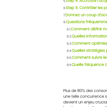
Step 4: Accroître l’acq
5.
Step 5: Contrôler les 
6.
Donnez un coup d’accél
7.
Questions Fréquemme
8.
Comment définir mes
8.1.
Quelles informatio
8.2.
Comment optimiser
8.3.
Quelles stratégies 
8.4.
Comment suivre les
8.5.
Quelle fréquence d
8.6.
Plus de 80% des conso
une telle concurrence s
devient un enjeu cruci