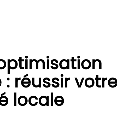
optimisation
: réussir votr
té locale