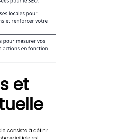
isées pour le SEO.
ses locales pour
s et renforcer votre
ues pour mesurer vos
 actions en fonction
fs et
tuelle
ale consiste à définir
hase initiale est